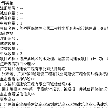
2
郭美艳
注册编号： --
诚信数量： --
荣誉数量： --
中标数量： 1
项目名称：普侨区保障性安居工程排水配套基础设施建设...
项目
3
吕杰华
注册编号： --
诚信数量： --
荣誉数量： --
中标数量： 2
项目名称：德庆县城区污水处理厂配套管网建设项目（环...
项目
点击查看项目经理>>
广东锦和通建设工程有限公司法律诉讼
1
张希若、广东锦和通建设工程有限公司建设工程合同纠纷执行
点击查看法律诉讼>>
广东锦和通建设工程有限公司诚信信息1条
1
因未填报2019年第一季度统计报表，被通报，并诚信评价扣5分、有
点击查看诚信信息>>
更多企业
广州建筑企业
韶关建筑企业
深圳建筑企业
珠海建筑企业
汕头建筑