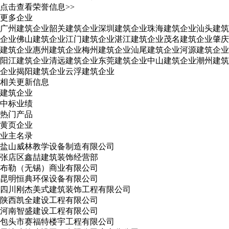
点击查看荣誉信息>>
更多企业
广州建筑企业
韶关建筑企业
深圳建筑企业
珠海建筑企业
汕头建筑
企业
佛山建筑企业
江门建筑企业
湛江建筑企业
茂名建筑企业
肇庆
建筑企业
惠州建筑企业
梅州建筑企业
汕尾建筑企业
河源建筑企业
阳江建筑企业
清远建筑企业
东莞建筑企业
中山建筑企业
潮州建筑
企业
揭阳建筑企业
云浮建筑企业
相关更新信息
建筑企业
中标业绩
热门产品
黄页企业
业主名录
盐山威林教学设备制造有限公司
张店区鑫喆建筑装饰经营部
布勒（无锡）商业有限公司
昆明恒典环保设备有限公司
四川刚杰美式建筑装饰工程有限公司
陕西凯全建设工程有限公司
河南智盛建设工程有限公司
包头市赛福特楼宇工程有限公司