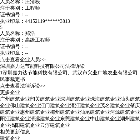
人员名称：庄清校
注册类别：工程师
证书编号：--
执业印章：44152119******3813
5
人员名称：郑浩
注册类别：高级工程师
证书编号：--
执业印章：--
点击查看企业人员>>
深圳嘉力达节能科技有限公司法律诉讼
1
深圳嘉力达节能科技有限公司、武汉市兴业广地农业有限公司
民事裁定书
点击查看法律诉讼>>
更多企业
广州建筑企业
韶关建筑企业
深圳建筑企业
珠海建筑企业
汕头建筑
企业
佛山建筑企业
江门建筑企业
湛江建筑企业
茂名建筑企业
肇庆
建筑企业
惠州建筑企业
梅州建筑企业
汕尾建筑企业
河源建筑企业
阳江建筑企业
清远建筑企业
东莞建筑企业
中山建筑企业
潮州建筑
企业
揭阳建筑企业
云浮建筑企业
相关更新信息
建筑企业