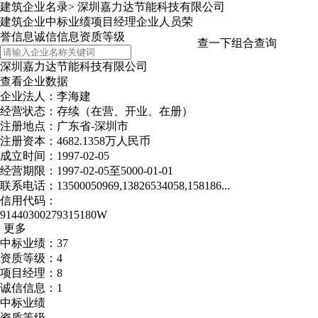
建筑企业名录
>
深圳嘉力达节能科技有限公司
建筑企业
中标业绩
项目经理
企业人员
荣
誉信息
诚信信息
资质等级
查一下
组合查询
深圳嘉力达节能科技有限公司
查看企业数据
企业法人：李海建
经营状态：存续（在营、开业、在册）
注册地点：广东省-深圳市
注册资本：4682.1358万人民币
成立时间：1997-02-05
经营期限：1997-02-05至5000-01-01
联系电话：13500050969,13826534058,158186...
信用代码：
91440300279315180W
更多
中标业绩：37
资质等级：4
项目经理：8
诚信信息：1
中标业绩
资质等级