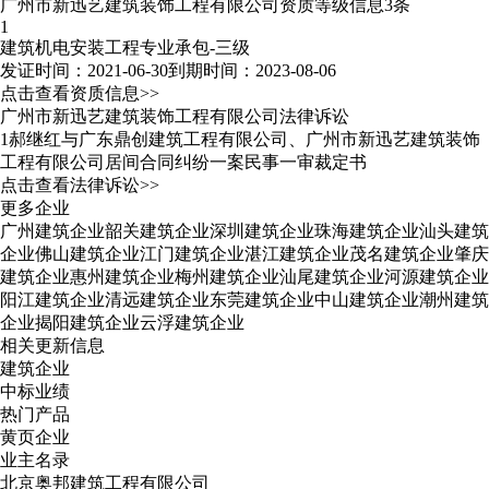
广州市新迅艺建筑装饰工程有限公司资质等级信息3条
1
建筑机电安装工程专业承包-三级
发证时间：2021-06-30
到期时间：2023-08-06
点击查看资质信息>>
广州市新迅艺建筑装饰工程有限公司法律诉讼
1
郝继红与广东鼎创建筑工程有限公司、广州市新迅艺建筑装饰
工程有限公司居间合同纠纷一案民事一审裁定书
点击查看法律诉讼>>
更多企业
广州建筑企业
韶关建筑企业
深圳建筑企业
珠海建筑企业
汕头建筑
企业
佛山建筑企业
江门建筑企业
湛江建筑企业
茂名建筑企业
肇庆
建筑企业
惠州建筑企业
梅州建筑企业
汕尾建筑企业
河源建筑企业
阳江建筑企业
清远建筑企业
东莞建筑企业
中山建筑企业
潮州建筑
企业
揭阳建筑企业
云浮建筑企业
相关更新信息
建筑企业
中标业绩
热门产品
黄页企业
业主名录
北京奥邦建筑工程有限公司