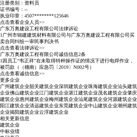
注册类别：资料员
证书编号：--
执业印章：4507********125646
点击查看企业人员>>
广东万奥建设工程有限公司法律诉讼
1
广州市锦建建筑材料有限公司与广东万奥建设工程有限公司买
卖合同纠纷一审民事判决书
点击查看法律诉讼>>
广东万奥建设工程有限公司诚信信息2条
1
因员工“韦正祥”在未取得特种操作证的情况下进行电焊作业，
被罚款（（穗南）应急罚〔2019〕N002号）
点击查看诚信信息>>
更多企业
广州建筑企业
韶关建筑企业
深圳建筑企业
珠海建筑企业
汕头建筑
企业
佛山建筑企业
江门建筑企业
湛江建筑企业
茂名建筑企业
肇庆
建筑企业
惠州建筑企业
梅州建筑企业
汕尾建筑企业
河源建筑企业
阳江建筑企业
清远建筑企业
东莞建筑企业
中山建筑企业
潮州建筑
企业
揭阳建筑企业
云浮建筑企业
相关更新信息
建筑企业
中标业绩