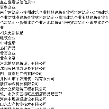
点击查看诚信信息>>
更多企业
南宁建筑企业
柳州建筑企业
桂林建筑企业
梧州建筑企业
北海建筑
企业
防城港建筑企业
钦州建筑企业
贵港建筑企业
玉林建筑企业
百
色建筑企业
贺州建筑企业
河池建筑企业
来宾建筑企业
崇左建筑企
业
相关更新信息
建筑企业
中标业绩
热门产品
黄页企业
业主名录
河北博华建筑设计有限公司
沈阳长风电力设备有限公司
四川鑫嘉翔广告有限公司
井冈山市宇强建筑工程有限公司
浙江华矞科技有限公司
徐州立标建筑工程有限公司
银川市兴庆区盛旺星酒店用品经营部
河南中煜运通建设有限公司
山东宏润检测技术有限公司