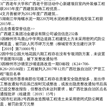
3
广西老年大学和广西老干部活动中心新建项目室内外装修工程
获2015年度广西建筑装饰工程优质...
4
文月善被评为2012年度广西建筑...
5
湖南江华海螺水泥一期220万吨水泥粉磨系统机电安装工程获
2015年...
点击查看荣誉信息>>
广西建工集团冶金建设有限公司诚信信息232条
1
因柳州市马鹿山中学周边道路工程建筑土方未采用密闭式防尘
网遮盖，被罚款人民币肆万元整（柳城管市支住建行决字
【2019】第710001号）
2
因中恒公园大地花园六期工程存在没有专项消防方案，未设置
平面图等问题，被下发整改通知书
3
因柳州市沙塘至沙埔道路改造一期D标段（K24+700-
K26+203.66段）工程被列入2017年12月广西壮族自治区“严管工
程”项目名单
4
因河池市墨香南郡住宅楼工程存在质量安全隐患较多，发出停
工整改通知书后虽已按时完成整改，或发出隐患整改通知书后虽
已提交整改报告，但整改仍未达到要求，被广西壮族自治区点名
通报批评（桂建质〔2019〕15号）
5
因市红岩路2号西路改造围墙工程渣土未采用密闭式防尘网遮
盖，被罚款壹万元整