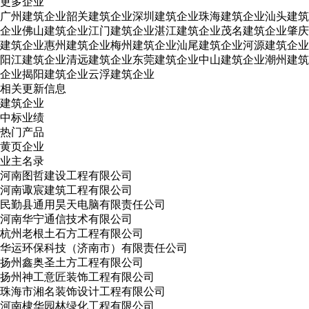
更多企业
广州建筑企业
韶关建筑企业
深圳建筑企业
珠海建筑企业
汕头建筑
企业
佛山建筑企业
江门建筑企业
湛江建筑企业
茂名建筑企业
肇庆
建筑企业
惠州建筑企业
梅州建筑企业
汕尾建筑企业
河源建筑企业
阳江建筑企业
清远建筑企业
东莞建筑企业
中山建筑企业
潮州建筑
企业
揭阳建筑企业
云浮建筑企业
相关更新信息
建筑企业
中标业绩
热门产品
黄页企业
业主名录
河南图哲建设工程有限公司
河南诹宸建筑工程有限公司
民勤县通用昊天电脑有限责任公司
河南华宁通信技术有限公司
杭州老根土石方工程有限公司
华运环保科技（济南市）有限责任公司
扬州鑫奥圣土方工程有限公司
扬州神工意匠装饰工程有限公司
珠海市湘名装饰设计工程有限公司
河南棣华园林绿化工程有限公司