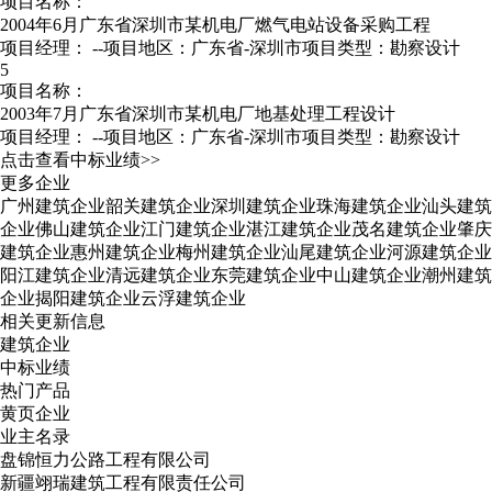
项目名称：
2004年6月广东省深圳市某机电厂燃气电站设备采购工程
项目经理：
--
项目地区：广东省-深圳市
项目类型：勘察设计
5
项目名称：
2003年7月广东省深圳市某机电厂地基处理工程设计
项目经理：
--
项目地区：广东省-深圳市
项目类型：勘察设计
点击查看中标业绩>>
更多企业
广州建筑企业
韶关建筑企业
深圳建筑企业
珠海建筑企业
汕头建筑
企业
佛山建筑企业
江门建筑企业
湛江建筑企业
茂名建筑企业
肇庆
建筑企业
惠州建筑企业
梅州建筑企业
汕尾建筑企业
河源建筑企业
阳江建筑企业
清远建筑企业
东莞建筑企业
中山建筑企业
潮州建筑
企业
揭阳建筑企业
云浮建筑企业
相关更新信息
建筑企业
中标业绩
热门产品
黄页企业
业主名录
盘锦恒力公路工程有限公司
新疆翊瑞建筑工程有限责任公司