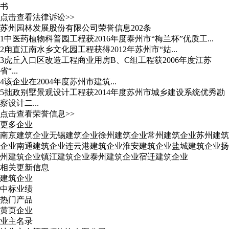
书
点击查看法律诉讼>>
苏州园林发展股份有限公司荣誉信息202条
1
中医药植物科普园工程获2016年度泰州市“梅兰杯”优质工...
2
甪直江南水乡文化园工程获得2012年苏州市“姑...
3
虎丘入口区改造工程商业用房B、C组工程获2006年度江苏
省“...
4
该企业在2004年度苏州市建筑...
5
拙政别墅景观设计工程获2014年度苏州市城乡建设系统优秀勘
察设计二...
点击查看荣誉信息>>
更多企业
南京建筑企业
无锡建筑企业
徐州建筑企业
常州建筑企业
苏州建筑
企业
南通建筑企业
连云港建筑企业
淮安建筑企业
盐城建筑企业
扬
州建筑企业
镇江建筑企业
泰州建筑企业
宿迁建筑企业
相关更新信息
建筑企业
中标业绩
热门产品
黄页企业
业主名录