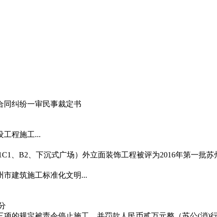
合同纠纷一审民事裁定书
程施工...
（B1C1、B2、下沉式广场）外立面装饰工程被评为2016年第一批苏
市建筑施工标准化文明...
分
的规定被责令停止施工，并罚款人民币贰万元整（苏公(消)行罚决