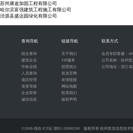
苏州康途加固工程有限公司
哈尔滨富强建筑工程施工有限公司
泾源县盛达园绿化有限公司
查询导航
链接导航
联系方式
组合查询
关于我们
会员专职客服：400-
建筑企业
VIP服务
公司名称：杭州筑
中标业绩
招贤纳士
公司地址：浙江省杭
人员查询
筑龙官网
项目经理
友情链接
资质等级
网站地图
企业荣誉
联系我们
诚信信息
版权声明
©2008-现在 ICP证:浙B2-20080280
版权所有 杭州筑龙信息技术