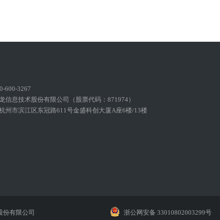
600-3267
龙信息技术股份有限公司（股票代码：871974）
州市滨江区东冠路611号金盛科创大厦A座6楼/13楼
股份有限公司
浙公网安备 33010802003299号