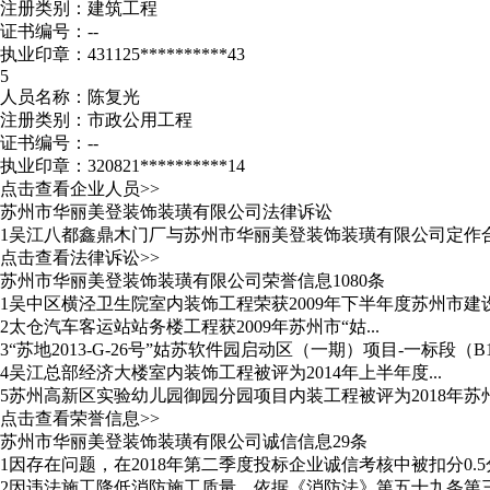
注册类别：建筑工程
证书编号：--
执业印章：431125**********43
5
人员名称：陈复光
注册类别：市政公用工程
证书编号：--
执业印章：320821**********14
点击查看企业人员>>
苏州市华丽美登装饰装璜有限公司法律诉讼
1
吴江八都鑫鼎木门厂与苏州市华丽美登装饰装璜有限公司定作
点击查看法律诉讼>>
苏州市华丽美登装饰装璜有限公司荣誉信息1080条
1
吴中区横泾卫生院室内装饰工程荣获2009年下半年度苏州市建设工
2
太仓汽车客运站站务楼工程获2009年苏州市“姑...
3
“苏地2013-G-26号”姑苏软件园启动区（一期）项目-一标段
4
吴江总部经济大楼室内装饰工程被评为2014年上半年度...
5
苏州高新区实验幼儿园御园分园项目内装工程被评为2018年苏州
点击查看荣誉信息>>
苏州市华丽美登装饰装璜有限公司诚信信息29条
1
因存在问题，在2018年第二季度投标企业诚信考核中被扣分0.5
2
因违法施工降低消防施工质量，依据《消防法》第五十九条第三项