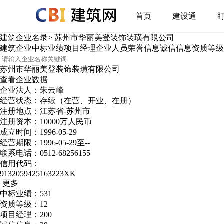
首页
建设通
建筑企业名录
>
苏州市华丽美登装饰装璜有限公司
建筑企业
中标业绩
项目经理
企业人员
荣誉信息
诚信信息
资质等级
苏州市华丽美登装饰装璜有限公司
查看企业数据
企业法人：朱云峰
经营状态：存续（在营、开业、在册）
注册地点：江苏省-苏州市
注册资本：10000万人民币
成立时间：1996-05-29
经营期限：1996-05-29至--
联系电话：0512-68256155
信用代码：
9132059425163223XK
更多
中标业绩：531
资质等级：12
项目经理：200