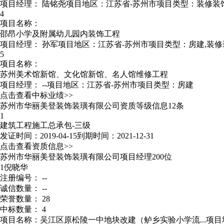
项目经理：
陆铭尧
项目地区：江苏省-苏州市
项目类型：装修装
4
项目名称：
邵昂小学及附属幼儿园内装饰工程
项目经理：
孙军
项目地区：江苏省-苏州市
项目类型：房建,装修
5
项目名称：
苏州美术馆新馆、文化馆新馆、名人馆维修工程
项目经理：
--
项目地区：江苏省-苏州市
项目类型：房建
点击查看中标业绩>>
苏州市华丽美登装饰装璜有限公司资质等级信息12条
1
建筑工程施工总承包-三级
发证时间：2019-04-15
到期时间：2021-12-31
点击查看资质信息>>
苏州市华丽美登装饰装璜有限公司项目经理200位
1
倪晓华
注册编号： --
诚信数量： --
荣誉数量： 28
中标数量： 4
项目名称：吴江区原松陵一中地块改建（鲈乡实验小学流...
项目