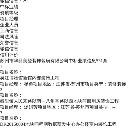
诚信信息：29
中标业绩
资质等级
项目经理
企业人员
工商信息
司法风险
荣誉信息
诚信信息
信用评价
苏州市华丽美登装饰装璜有限公司中标业绩信息531条
1
项目名称：
吴江博物馆新馆内部装饰工程
项目经理：
杨勇
项目地区：江苏省-苏州市
项目类型：装修装饰
2
项目名称：
黎里镇人民东路以南－八角亭路以西地块商服用房装饰工程
项目经理：
汤娟芳
项目地区：江苏省-苏州市
项目类型：--
3
项目名称：
DK20150084地块同程网数据研发中心办公楼室内装饰工程