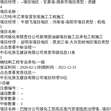
项目经理：
--
项目地区：甘肃省-酒泉市
项目类型：房建
4
项目名称：
12万吨/年乙苯装置安装施工工程施工
项目经理：
牛朋飞
项目地区：河南省-洛阳市
项目类型：机电
5
项目名称：
塔河炼化有限责任公司新增原油罐项目施工总承包工程施工
项目经理：
赵明东
项目地区：黑龙江省-大兴安岭地区
项目类型
点击查看中标业绩>>
中石化第五建设有限公司资质等级信息11条
1
钢结构工程专业承包-一级
发证时间：2020-02-13
到期时间：2021-12-31
点击查看资质信息>>
中石化第五建设有限公司项目经理50位
1
岳敏
注册编号： --
诚信数量： --
荣誉数量： --
中标数量： 1
项目名称：巴陵分公司煤化工部高压蒸汽管道隐患治理项...
项目