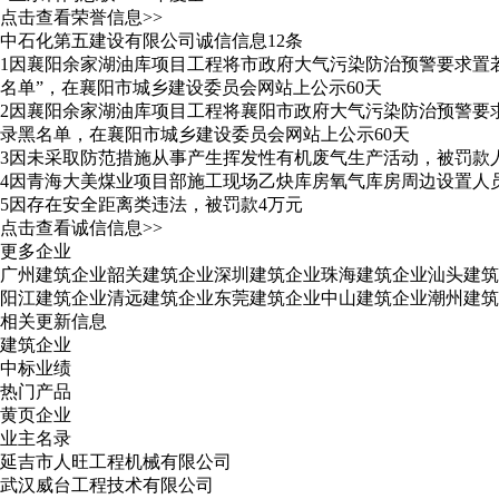
点击查看荣誉信息>>
中石化第五建设有限公司诚信信息12条
1
因襄阳余家湖油库项目工程将市政府大气污染防治预警要求置
名单”，在襄阳市城乡建设委员会网站上公示60天
2
因襄阳余家湖油库项目工程将襄阳市政府大气污染防治预警要
录黑名单，在襄阳市城乡建设委员会网站上公示60天
3
因未采取防范措施从事产生挥发性有机废气生产活动，被罚款
4
因青海大美煤业项目部施工现场乙炔库房氧气库房周边设置人
5
因存在安全距离类违法，被罚款4万元
点击查看诚信信息>>
更多企业
广州建筑企业
韶关建筑企业
深圳建筑企业
珠海建筑企业
汕头建筑
阳江建筑企业
清远建筑企业
东莞建筑企业
中山建筑企业
潮州建筑
相关更新信息
建筑企业
中标业绩
热门产品
黄页企业
业主名录
延吉市人旺工程机械有限公司
武汉威台工程技术有限公司