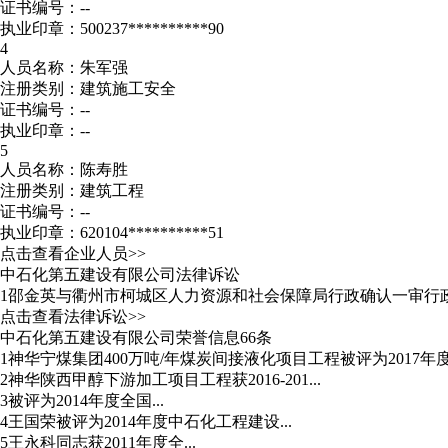
证书编号：--
执业印章：500237**********90
4
人员名称：朱军强
注册类别：建筑施工安全
证书编号：--
执业印章：--
5
人员名称：陈寿胜
注册类别：建筑工程
证书编号：--
执业印章：620104**********51
点击查看企业人员>>
中石化第五建设有限公司法律诉讼
1
邵金英与衢州市柯城区人力资源和社会保障局行政确认一审行
点击查看法律诉讼>>
中石化第五建设有限公司荣誉信息66条
1
神华宁煤集团400万吨/年煤炭间接液化项目工程被评为2017年度创
2
神华陕西甲醇下游加工项目工程获2016-201...
3
被评为2014年度全国...
4
王国荣被评为2014年度中石化工程建设...
5
王永科同志获2011年度全...