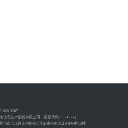
600-3267
龙信息技术股份有限公司（股票代码：871974）
州市滨江区东冠路611号金盛科创大厦A座6楼/13楼