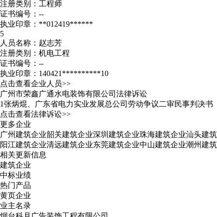
注册类别：工程师
证书编号：--
执业印章：**012419******
5
人员名称：赵志芳
注册类别：机电工程
证书编号：--
执业印章：140421**********10
点击查看企业人员>>
广州市荣鑫广通水电装饰有限公司法律诉讼
1
张炳焜、广东省电力实业发展总公司劳动争议二审民事判决书
点击查看法律诉讼>>
更多企业
广州建筑企业
韶关建筑企业
深圳建筑企业
珠海建筑企业
汕头建筑
阳江建筑企业
清远建筑企业
东莞建筑企业
中山建筑企业
潮州建筑
相关更新信息
建筑企业
中标业绩
热门产品
黄页企业
业主名录
烟台科月广告装饰工程有限公司