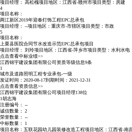
项目经理：
高松槐
项目地区：江西省-赣州市
项目类型：房建
4
项目名称：
两江新区2019年迎春灯饰工程EPC总承包
项目经理：
--
项目地区：重庆市-市辖区
项目类型：市政
5
项目名称：
上栗县医院合同节水改造示范EPC总承包项目
项目经理：
刘玲
项目地区：江西省-萍乡市
项目类型：水利水电
点击查看中标业绩>>
江西锦宇建设集团有限公司资质等级信息9条
1
城市及道路照明工程专业承包-一级
发证时间：2020-08-17
到期时间：2021-12-31
点击查看资质信息>>
江西锦宇建设集团有限公司项目经理138位
1
胡志海
注册编号： --
诚信数量： 2
荣誉数量： --
中标数量： 1
项目名称：五联花园幼儿园装修改造工程
项目地区：江西省-南