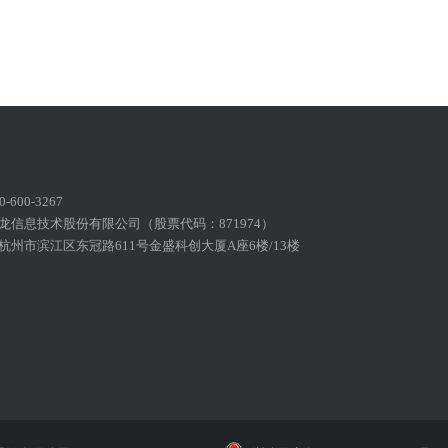
600-3267
龙信息技术股份有限公司（股票代码：871974）
州市滨江区东冠路611号金盛科创大厦A座6楼/13楼