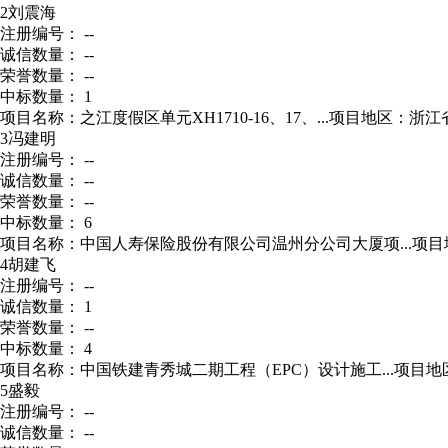
2
刘震海
注册编号： --
诚信数量： --
荣誉数量： --
中标数量： 1
项目名称：之江度假区单元XH1710-16、17、...
项目地区：浙江
3
冯建明
注册编号： --
诚信数量： --
荣誉数量： --
中标数量： 6
项目名称：中国人寿保险股份有限公司温州分公司大厦项...
项目
4
胡建飞
注册编号： --
诚信数量： 1
荣誉数量： --
中标数量： 4
项目名称：中国铁建青秀城二期工程（EPC）设计施工...
项目地
5
盛毅
注册编号： --
诚信数量： --