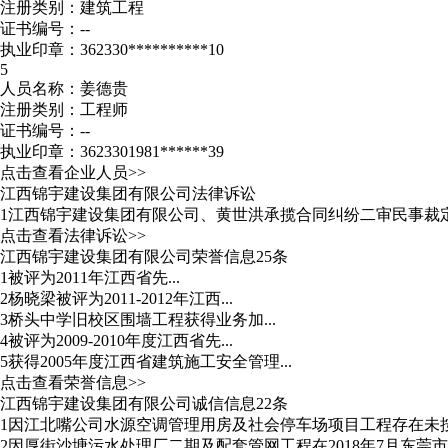
注册类别：建筑工程
证书编号：--
执业印章：362330**********10
5
人员名称：姜德贵
注册类别：工程师
证书编号：--
执业印章：3623301981******39
点击查看企业人员>>
江西锦宇建设集团有限公司法律诉讼
1
江西锦宇建设集团有限公司、黄世洪承揽合同纠纷二审民事裁
点击查看法律诉讼>>
江西锦宇建设集团有限公司荣誉信息25条
1
被评为2011年江西省先...
2
杨晓梁被评为2011-2012年江西...
3
桥头中学旧校区围墙工程获得业务加...
4
被评为2009-2010年度江西省先...
5
获得2005年度江西省建筑施工安全管理...
点击查看荣誉信息>>
江西锦宇建设集团有限公司诚信信息22条
1
因江北嘴公司水源空调管理用房及社会停车场项目工程存在未
2
因厚街沙塘污水处理厂二期及配套管网工程在2018年7月东