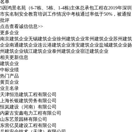
名单
5
因鸿景名苑（6-7栋、5栋、1-4栋)主体总承包工程在2019年深圳
市实名制安全教育培训工作情况中考核通过率低于50%，被通报
批评
点击查看诚信信息>>
更多企业
南京建筑企业
无锡建筑企业
徐州建筑企业
常州建筑企业
苏州建筑
企业
南通建筑企业
连云港建筑企业
淮安建筑企业
盐城建筑企业
扬
州建筑企业
镇江建筑企业
泰州建筑企业
宿迁建筑企业
相关更新信息
建筑企业
中标业绩
热门产品
黄页企业
业主名录
天津恒浩建筑工程有限公司
上海长银建筑劳务有限公司
恒岚建设（河南）有限公司
内蒙古安鑫电力工程有限公司
山东艺景园林有限公司
东营亿昊建设工程有限公司
兵航安全技术（天津）有限公司