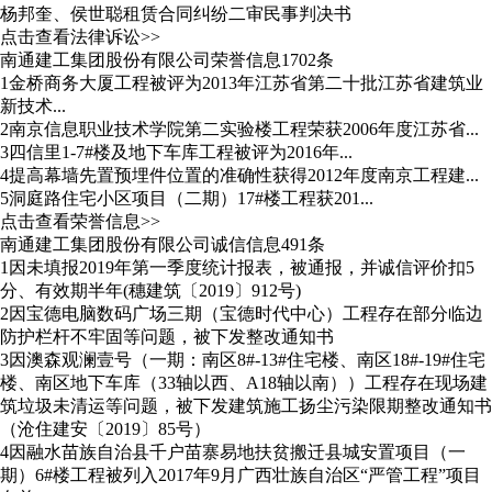
杨邦奎、侯世聪租赁合同纠纷二审民事判决书
点击查看法律诉讼>>
南通建工集团股份有限公司荣誉信息1702条
1
金桥商务大厦工程被评为2013年江苏省第二十批江苏省建筑业
新技术...
2
南京信息职业技术学院第二实验楼工程荣获2006年度江苏省...
3
四信里1-7#楼及地下车库工程被评为2016年...
4
提高幕墙先置预埋件位置的准确性获得2012年度南京工程建...
5
洞庭路住宅小区项目（二期）17#楼工程获201...
点击查看荣誉信息>>
南通建工集团股份有限公司诚信信息491条
1
因未填报2019年第一季度统计报表，被通报，并诚信评价扣5
分、有效期半年(穗建筑〔2019〕912号)
2
因宝德电脑数码广场三期（宝德时代中心）工程存在部分临边
防护栏杆不牢固等问题，被下发整改通知书
3
因澳森观澜壹号（一期：南区8#-13#住宅楼、南区18#-19#住宅
楼、南区地下车库（33轴以西、A18轴以南））工程存在现场建
筑垃圾未清运等问题，被下发建筑施工扬尘污染限期整改通知书
（沧住建安〔2019〕85号）
4
因融水苗族自治县千户苗寨易地扶贫搬迁县城安置项目（一
期）6#楼工程被列入2017年9月广西壮族自治区“严管工程”项目