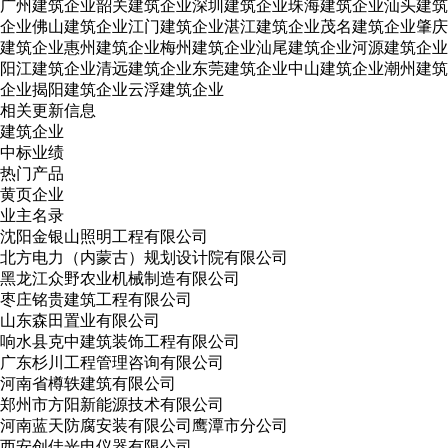
广州建筑企业
韶关建筑企业
深圳建筑企业
珠海建筑企业
汕头建筑
企业
佛山建筑企业
江门建筑企业
湛江建筑企业
茂名建筑企业
肇庆
建筑企业
惠州建筑企业
梅州建筑企业
汕尾建筑企业
河源建筑企业
阳江建筑企业
清远建筑企业
东莞建筑企业
中山建筑企业
潮州建筑
企业
揭阳建筑企业
云浮建筑企业
相关更新信息
建筑企业
中标业绩
热门产品
黄页企业
业主名录
沈阳金银山照明工程有限公司
北方电力（内蒙古）规划设计院有限公司
黑龙江众野农业机械制造有限公司
枣庄铭贵建筑工程有限公司
山东森田置业有限公司
响水县克中建筑装饰工程有限公司
广东杉川工程管理咨询有限公司
河南省樽轶建筑有限公司
郑州市方阳新能源技术有限公司
河南蓝天防腐安装有限公司鹰潭市分公司
西安创佳光电仪器有限公司