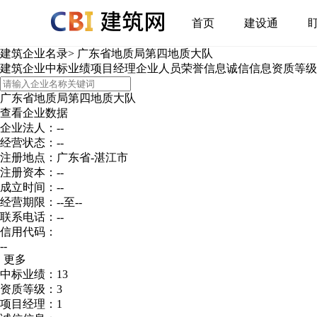
首页
建设通
建筑企业名录
>
广东省地质局第四地质大队
建筑企业
中标业绩
项目经理
企业人员
荣誉信息
诚信信息
资质等级
广东省地质局第四地质大队
查看企业数据
企业法人：--
经营状态：--
注册地点：广东省-湛江市
注册资本：--
成立时间：--
经营期限：--至--
联系电话：--
信用代码：
--
更多
中标业绩：13
资质等级：3
项目经理：1