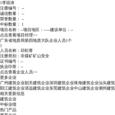
1
李琼涛
注册编号： --
诚信数量： --
荣誉数量： --
中标数量： 1
项目名称：--
项目地区：-----
建设单位：--
点击查看项目经理>>
广东省地质局第四地质大队企业人员1个
1
人员名称：邱松青
注册类别：非煤矿矿山安全
证书编号：--
执业印章：--
点击查看企业人员>>
更多企业
广州建筑企业
韶关建筑企业
深圳建筑企业
珠海建筑企业
汕头建筑
阳江建筑企业
清远建筑企业
东莞建筑企业
中山建筑企业
潮州建筑
相关更新信息
建筑企业
中标业绩
热门产品