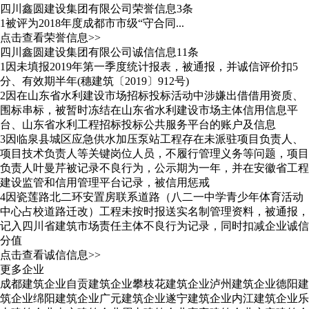
四川鑫圆建设集团有限公司荣誉信息3条
1
被评为2018年度成都市市级“守合同...
点击查看荣誉信息>>
四川鑫圆建设集团有限公司诚信信息11条
1
因未填报2019年第一季度统计报表，被通报，并诚信评价扣5
分、有效期半年(穗建筑〔2019〕912号)
2
因在山东省水利建设市场招标投标活动中涉嫌出借借用资质、
围标串标，被暂时冻结在山东省水利建设市场主体信用信息平
台、山东省水利工程招标投标公共服务平台的账户及信息
3
因临泉县城区应急供水加压泵站工程存在未派驻项目负责人、
项目技术负责人等关键岗位人员，不履行管理义务等问题，项目
负责人叶曼芹被记录不良行为，公示期为一年，并在安徽省工程
建设监管和信用管理平台记录，被信用惩戒
4
因瓷莲路北二环安置房联系道路（八二一中学青少年体育活动
中心占校道路迁改）工程未按时报送实名制管理资料，被通报，
记入四川省建筑市场责任主体不良行为记录，同时扣减企业诚信
分值
点击查看诚信信息>>
更多企业
成都建筑企业
自贡建筑企业
攀枝花建筑企业
泸州建筑企业
德阳建
筑企业
绵阳建筑企业
广元建筑企业
遂宁建筑企业
内江建筑企业
乐