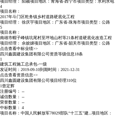
项目经理：
阳颖
项目地区：青海省-西宁市
项目类型：水利水电
4
项目名称：
2017年斗门区乾务镇乡村道路硬底化工程
项目经理：
徐庆宇
项目地区：广东省-珠海市
项目类型：公路
5
项目名称：
南雄市帽子峰镇坑尾村至坪地山村等21条村道硬底化改造工程
项目经理：
佘姣娣
项目地区：广东省-韶关市
项目类型：公路
点击查看中标业绩>>
四川鑫圆建设集团有限公司资质等级信息18条
1
建筑工程施工总承包-一级
发证时间：2019-09-10
到期时间：2021-12-31
点击查看资质信息>>
四川鑫圆建设集团有限公司项目经理310位
1
曾定辉
注册编号： --
诚信数量： --
荣誉数量： --
中标数量： 4
项目名称：中国人民解放军78029部队“十三五”建...
项目地区：