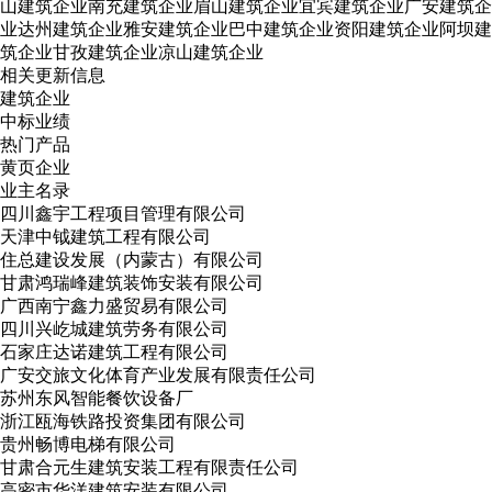
山建筑企业
南充建筑企业
眉山建筑企业
宜宾建筑企业
广安建筑企
业
达州建筑企业
雅安建筑企业
巴中建筑企业
资阳建筑企业
阿坝建
筑企业
甘孜建筑企业
凉山建筑企业
相关更新信息
建筑企业
中标业绩
热门产品
黄页企业
业主名录
四川鑫宇工程项目管理有限公司
天津中钺建筑工程有限公司
住总建设发展（内蒙古）有限公司
甘肃鸿瑞峰建筑装饰安装有限公司
广西南宁鑫力盛贸易有限公司
四川兴屹城建筑劳务有限公司
石家庄达诺建筑工程有限公司
广安交旅文化体育产业发展有限责任公司
苏州东风智能餐饮设备厂
浙江瓯海铁路投资集团有限公司
贵州畅博电梯有限公司
甘肃合元生建筑安装工程有限责任公司
高密市华洋建筑安装有限公司