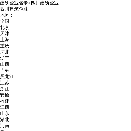
建筑企业名录
>
四川建筑企业
四川建筑企业
地区：
全国
北京
天津
上海
重庆
河北
辽宁
山西
吉林
黑龙江
江苏
浙江
安徽
福建
江西
山东
湖北
河南