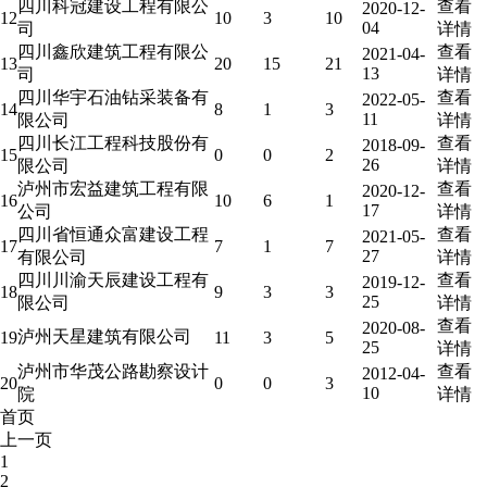
四川科冠建设工程有限公
查看
2020-12-
12
10
3
10
04
司
详情
四川鑫欣建筑工程有限公
查看
2021-04-
13
20
15
21
13
司
详情
四川华宇石油钻采装备有
查看
2022-05-
14
8
1
3
11
限公司
详情
四川长江工程科技股份有
查看
2018-09-
15
0
0
2
26
限公司
详情
泸州市宏益建筑工程有限
查看
2020-12-
16
10
6
1
17
公司
详情
四川省恒通众富建设工程
查看
2021-05-
17
7
1
7
27
有限公司
详情
四川川渝天辰建设工程有
查看
2019-12-
18
9
3
3
25
限公司
详情
查看
2020-08-
泸州天星建筑有限公司
19
11
3
5
25
详情
泸州市华茂公路勘察设计
查看
2012-04-
20
0
0
3
10
院
详情
首页
上一页
1
2