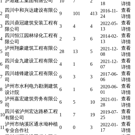
泸港建工集团有限公司
1
10
7
2
18
详情
四川中和兴达建设有限公
查看
2016-11-
2
9
101
413
24
司
详情
四川鼎冠建筑安装工程有
查看
2022-05-
3
3
4
4
13
限公司
详情
四川恒江园林绿化工程有
查看
2014-02-
4
2
3
6
13
限公司
详情
泸州翔豪建筑工程有限公
查看
2021-12-
5
28
13
5
08
司
详情
四川金九建设工程有限公
查看
2021-12-
6
4
1
6
07
司
详情
四川雄锋建设工程有限公
查看
2017-06-
7
6
3
3
06
司
详情
泸州市水利电力勘测建筑
查看
2020-06-
8
6
1
6
01
设计院
详情
泸州嘉宏建筑劳务有限公
查看
2021-01-
9
6
5
10
28
司
详情
四川省泸州宏达路桥工程
查看
2019-07-
10
1
7
19
25
有限公司
详情
泸州市纳溪区通水坳种植
查看
2022-01-
11
0
0
3
17
专业合作社
详情