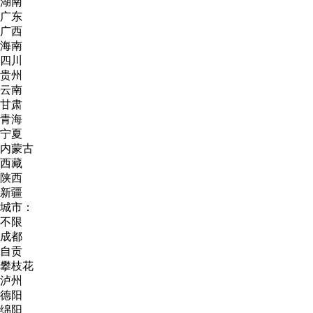
湖南
广东
广西
海南
四川
贵州
云南
甘肃
青海
宁夏
内蒙古
西藏
陕西
新疆
城市：
不限
成都
自贡
攀枝花
泸州
德阳
绵阳