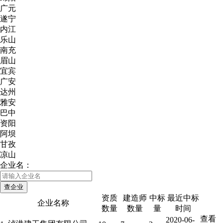
广元
遂宁
内江
乐山
南充
眉山
宜宾
广安
达州
雅安
巴中
资阳
阿坝
甘孜
凉山
企业名：
资质
建造师
中标
最近中标
企业名称
数量
数量
量
时间
查看
2020-06-