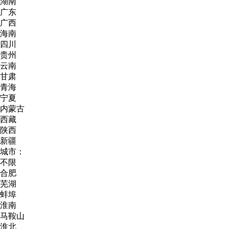
湖南
广东
广西
海南
四川
贵州
云南
甘肃
青海
宁夏
内蒙古
西藏
陕西
新疆
城市：
不限
合肥
芜湖
蚌埠
淮南
马鞍山
淮北