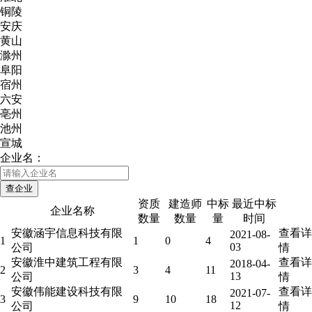
铜陵
安庆
黄山
滁州
阜阳
宿州
六安
亳州
池州
宣城
企业名：
资质
建造师
中标
最近中标
企业名称
数量
数量
量
时间
安徽涵宇信息科技有限
查看详
2021-08-
1
1
0
4
03
公司
情
安徽淮中建筑工程有限
查看详
2018-04-
2
3
4
11
13
公司
情
安徽伟能建设科技有限
查看详
2021-07-
3
9
10
18
12
公司
情