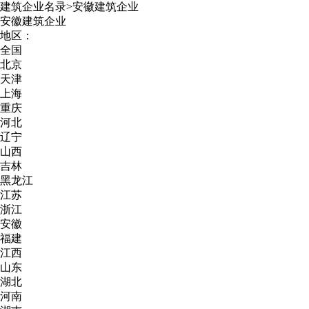
建筑企业名录
>
安徽建筑企业
安徽建筑企业
地区：
全国
北京
天津
上海
重庆
河北
辽宁
山西
吉林
黑龙江
江苏
浙江
安徽
福建
江西
山东
湖北
河南