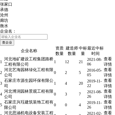
张家口
承德
沧州
廊坊
衡水
企业名：
资质
建造师
中标
最近中标
企业名称
数量
数量
量
时间
河北地矿建设工程集团路桥
查看
2021-08-
1
1
12
21
06
工程有限公司
详情
河北艺海园林绿化工程有限
查看
2016-05-
2
0
2
5
05
公司
详情
石家庄市源生园环保有限公
查看
2019-11-
3
1
4
20
22
司
详情
河北博润园林景观工程有限
查看
2021-08-
4
0
3
7
26
公司
详情
石家庄兴珏建筑装饰工程有
查看
2019-11-
5
0
0
4
26
限公司
详情
河北思涵机电设备安装工程
查看
2021-02-