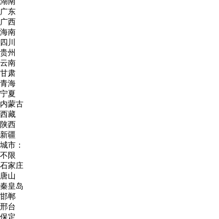
湖南
广东
广西
海南
四川
贵州
云南
甘肃
青海
宁夏
内蒙古
西藏
陕西
新疆
城市：
不限
石家庄
唐山
秦皇岛
邯郸
邢台
保定