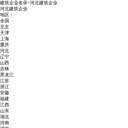
建筑企业名录
>
河北建筑企业
河北建筑企业
地区：
全国
北京
天津
上海
重庆
河北
辽宁
山西
吉林
黑龙江
江苏
浙江
安徽
福建
江西
山东
湖北
河南