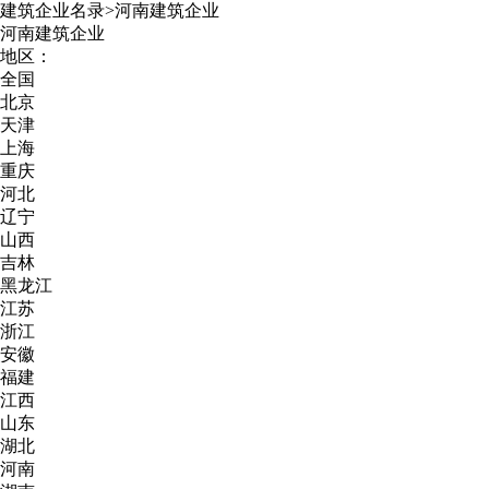
建筑企业名录
>
河南建筑企业
河南建筑企业
地区：
全国
北京
天津
上海
重庆
河北
辽宁
山西
吉林
黑龙江
江苏
浙江
安徽
福建
江西
山东
湖北
河南