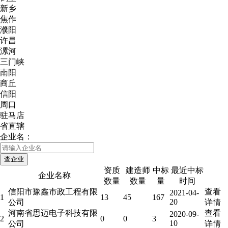
新乡
焦作
濮阳
许昌
漯河
三门峡
南阳
商丘
信阳
周口
驻马店
省直辖
企业名：
资质
建造师
中标
最近中标
企业名称
数量
数量
量
时间
信阳市豫鑫市政工程有限
查看
2021-04-
1
13
45
167
20
公司
详情
河南省思迈电子科技有限
查看
2020-09-
2
0
0
3
10
公司
详情