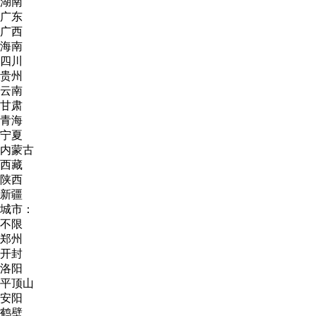
湖南
广东
广西
海南
四川
贵州
云南
甘肃
青海
宁夏
内蒙古
西藏
陕西
新疆
城市：
不限
郑州
开封
洛阳
平顶山
安阳
鹤壁