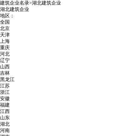
建筑企业名录
>
湖北建筑企业
湖北建筑企业
地区：
全国
北京
天津
上海
重庆
河北
辽宁
山西
吉林
黑龙江
江苏
浙江
安徽
福建
江西
山东
湖北
河南