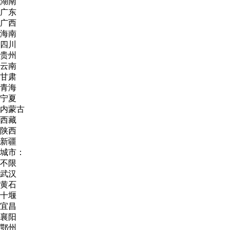
湖南
广东
广西
海南
四川
贵州
云南
甘肃
青海
宁夏
内蒙古
西藏
陕西
新疆
城市：
不限
武汉
黄石
十堰
宜昌
襄阳
鄂州