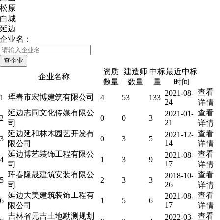
松原
白城
延边
企业名：
资质
建造师
中标
最近中标
企业名称
数量
数量
量
时间
查看
2021-08-
珲春市宏博建筑有限公司
1
4
53
133
24
详情
延边志同文化传媒有限公
查看
2021-01-
2
0
0
3
21
司
详情
延边延和林木园艺开发有
查看
2021-12-
3
0
3
5
14
限公司
详情
延边博艺装饰工程有限公
查看
2021-08-
4
1
3
9
17
司
详情
珲春隆晟建筑安装有限公
查看
2018-10-
5
2
3
3
26
司
详情
延边大美建筑装饰工程有
查看
2021-08-
6
1
5
6
17
限公司
详情
吉林省元吉土地勘测规划
查看
2022-03-