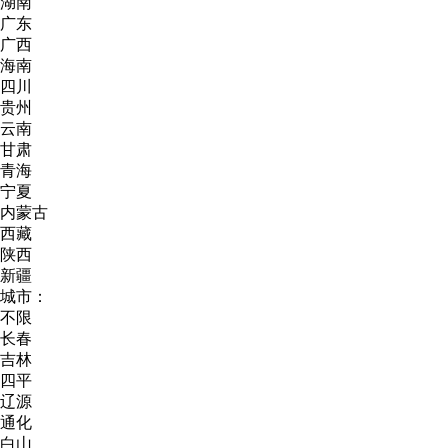
湖南
广东
广西
海南
四川
贵州
云南
甘肃
青海
宁夏
内蒙古
西藏
陕西
新疆
城市：
不限
长春
吉林
四平
辽源
通化
白山