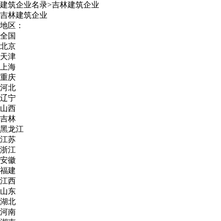
建筑企业名录
>
吉林建筑企业
吉林建筑企业
地区：
全国
北京
天津
上海
重庆
河北
辽宁
山西
吉林
黑龙江
江苏
浙江
安徽
福建
江西
山东
湖北
河南