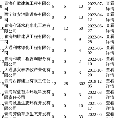
青海广歌建筑工程有限公
查看
2022-07-
8
6
6
13
01
司
详情
西宁红安消防设备有限公
查看
2022-04-
9
0
0
13
12
司
详情
青海守泽水利水电工程有
查看
2022-06-
10
3
12
50
27
限公司
详情
青海均胜建设工程有限公
查看
2022-04-
11
9
4
9
28
司
详情
大通利林绿化工程有限公
查看
2021-06-
12
0
0
4
02
司
详情
青海和成工程咨询服务有
查看
2022-01-
13
0
0
2
10
限公司
详情
大通县兴春农牧产业化有
查看
2011-10-
14
0
0
3
20
限公司
详情
青海西部建业有限责任公
查看
2019-12-
15
12
28
302
05
司
详情
青海深蓝智库环境科技有
查看
2022-03-
16
0
0
3
24
限责任公司
详情
青海诚圣生态环保开发有
查看
2021-05-
17
0
0
10
17
限公司
详情
青海芳硕草原生态开发有
查看
2022-06-
18
0
0
33