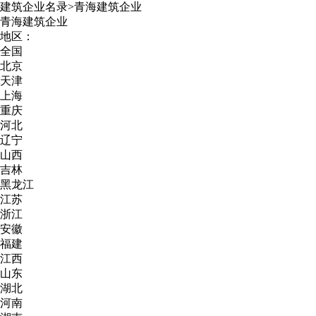
建筑企业名录
>
青海建筑企业
青海建筑企业
地区：
全国
北京
天津
上海
重庆
河北
辽宁
山西
吉林
黑龙江
江苏
浙江
安徽
福建
江西
山东
湖北
河南