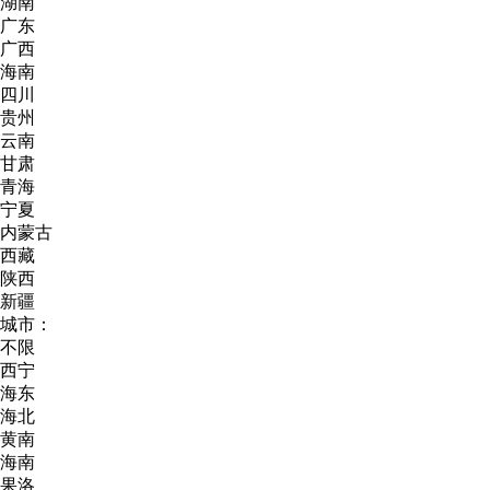
湖南
广东
广西
海南
四川
贵州
云南
甘肃
青海
宁夏
内蒙古
西藏
陕西
新疆
城市：
不限
西宁
海东
海北
黄南
海南
果洛