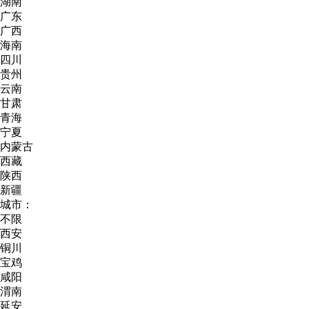
湖南
广东
广西
海南
四川
贵州
云南
甘肃
青海
宁夏
内蒙古
西藏
陕西
新疆
城市：
不限
西安
铜川
宝鸡
咸阳
渭南
延安