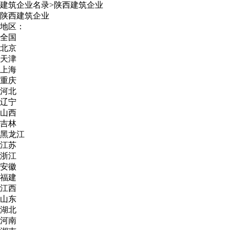
建筑企业名录
>
陕西建筑企业
陕西建筑企业
地区：
全国
北京
天津
上海
重庆
河北
辽宁
山西
吉林
黑龙江
江苏
浙江
安徽
福建
江西
山东
湖北
河南