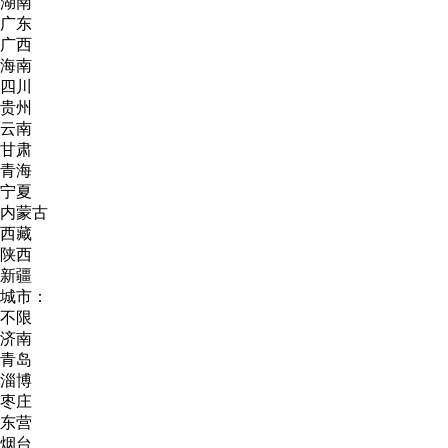
湖南
广东
广西
海南
四川
贵州
云南
甘肃
青海
宁夏
内蒙古
西藏
陕西
新疆
城市：
不限
济南
青岛
淄博
枣庄
东营
烟台