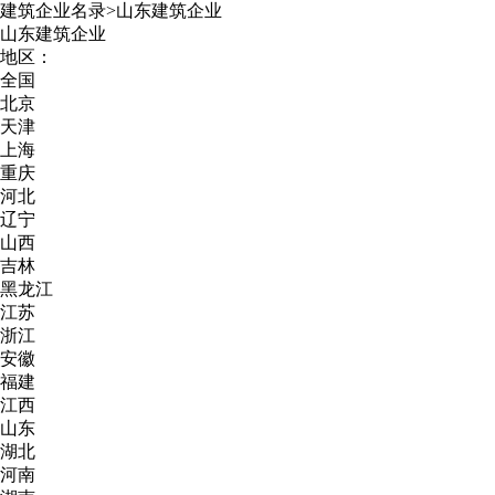
建筑企业名录
>
山东建筑企业
山东建筑企业
地区：
全国
北京
天津
上海
重庆
河北
辽宁
山西
吉林
黑龙江
江苏
浙江
安徽
福建
江西
山东
湖北
河南