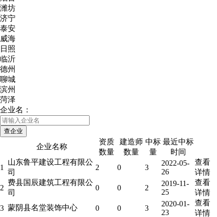
潍坊
济宁
泰安
威海
日照
临沂
德州
聊城
滨州
菏泽
企业名：
资质
建造师
中标
最近中标
企业名称
数量
数量
量
时间
山东鲁平建设工程有限公
查看
2022-05-
1
2
0
3
26
司
详情
费县国辰建筑工程有限公
查看
2019-11-
2
0
0
2
25
司
详情
查看
2020-01-
蒙阴县名堂装饰中心
3
0
0
3
23
详情